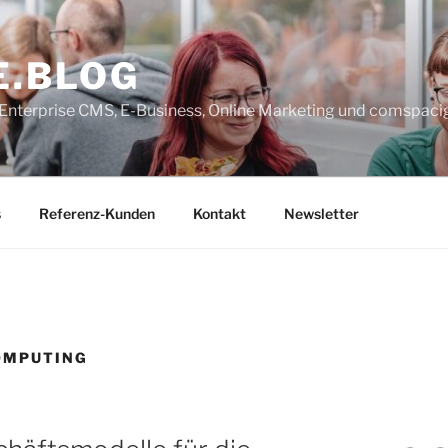
E.BLOG
, Enterprise CMS, E-Business, Online Marketing und comspaci
s
Referenz-Kunden
Kontakt
Newsletter
OMPUTING