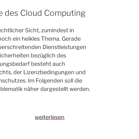
Cloud-
Nutzung“
e des Cloud Computing
chtlicher Sicht, zumindest in
noch ein heikles Thema. Gerade
berschreitenden Dienstleistungen
icherheiten bezüglich des
ungsbedarf besteht auch
echts, der Lizenzbedingungen und
nschutzes. Im Folgenden soll die
blematik näher dargestellt werden.
„Rechtliche
weiterlesen
Aspekte
des