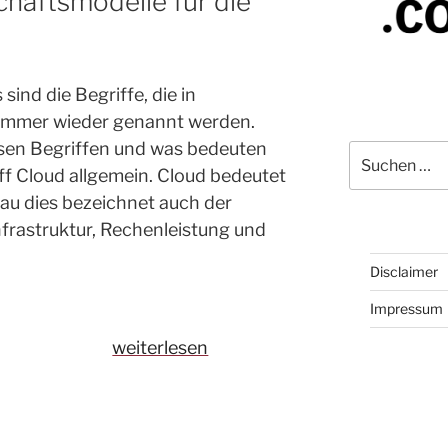
häftsmodelle für die
sind die Begriffe, die in
 immer wieder genannt werden.
esen Begriffen und was bedeuten
Suchen
nach:
iff Cloud allgemein. Cloud bedeutet
au dies bezeichnet auch der
Infrastruktur, Rechenleistung und
Disclaimer
Impressum
„Verschiedene
weiterlesen
Geschäftsmodelle
für
die