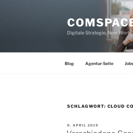
Zum
Inhalt
COMSPAC
springen
Digitale Strategie, New Work
Blog
Agentur-Seite
Job
SCHLAGWORT:
CLOUD C
VERÖFFENTLICHT
9. APRIL 2019
AM