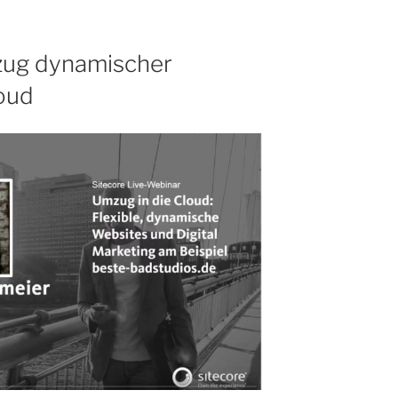
Cloud
Computing“
zug dynamischer
loud