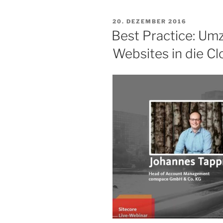
VERÖFFENTLICHT
20. DEZEMBER 2016
AM
Best Practice: Um
Websites in die C