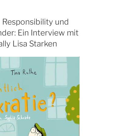
Drei
Erkenntnisse
aus
l Responsibility und
unserem
der: Ein Interview mit
Lunch
lly Lisa Starken
&
Learn
mit
Kai
Unzicker
von
der
Bertelsmann
Stiftung“