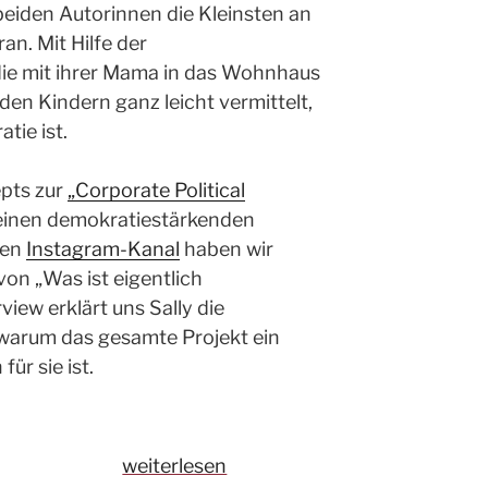
beiden Autorinnen die Kleinsten an
n. Mit Hilfe der
die mit ihrer Mama in das Wohnhaus
den Kindern ganz leicht vermittelt,
tie ist.
pts zur
„Corporate Political
 einen demokratiestärkenden
ren
Instagram-Kanal
haben wir
n „Was ist eigentlich
view erklärt uns Sally die
warum das gesamte Projekt ein
ür sie ist.
„Corporate
weiterlesen