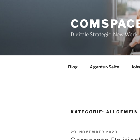
Zum
Inhalt
COMSPAC
springen
Digitale Strategie, New Work
Blog
Agentur-Seite
Job
KATEGORIE:
ALLGEMEIN
VERÖFFENTLICHT
29. NOVEMBER 2023
AM