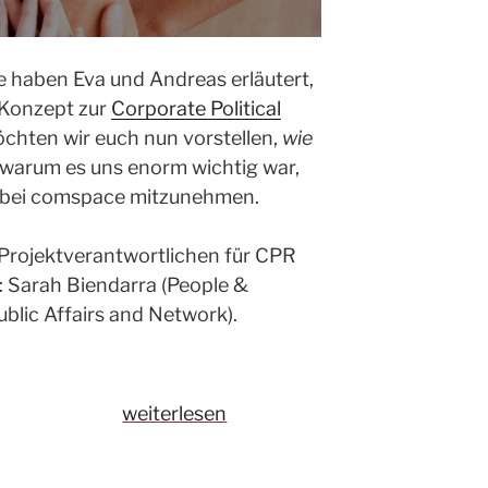
 haben Eva und Andreas erläutert,
 Konzept zur
Corporate Political
öchten wir euch nun vorstellen,
wie
warum es uns enorm wichtig war,
 bei comspace mitzunehmen.
Projektverantwortlichen für CPR
 Sarah Biendarra (People &
ublic Affairs and Network).
„How
weiterlesen
to
Corporate