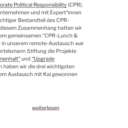
rate Political Responsibility
(CPR).
 Unternehmen und mit Expert*innen
wichtiger Bestandteil des CPR-
 diesem Zusammenhang hatten wir
einem gemeinsamen “CPR-Lunch &
st in unserem remote-Austausch war
Bertelsmann Stiftung die Projekte
menhalt”
und
“Upgrade
ch haben wir die drei wichtigsten
 dem Austausch mit Kai gewonnen
„Corporate
weiterlesen
Political
Responsibility: