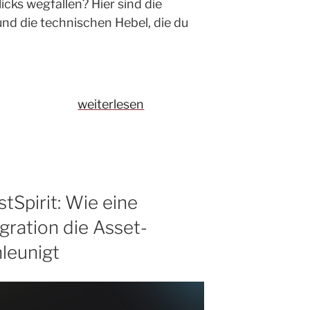
icks wegfallen? Hier sind die
nd die technischen Hebel, die du
„Bin
weiterlesen
ich
AI-
ready?
Monitoring
&
stSpirit: Wie eine
Reporting
ration die Asset-
in
leunigt
der
Ära
von
ChatGPT