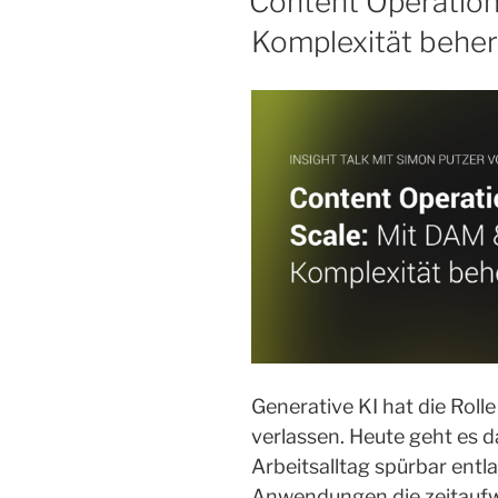
Content Operation
Komplexität behe
Generative KI hat die Roll
verlassen. Heute geht es d
Arbeitsalltag spürbar ent
Anwendungen die zeitaufw