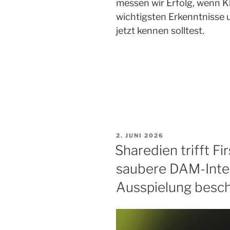
messen wir Erfolg, wenn Kl
wichtigsten Erkenntnisse u
jetzt kennen solltest.
VERÖFFENTLICHT
2. JUNI 2026
AM
Sharedien trifft Fir
saubere DAM-Integ
Ausspielung besch