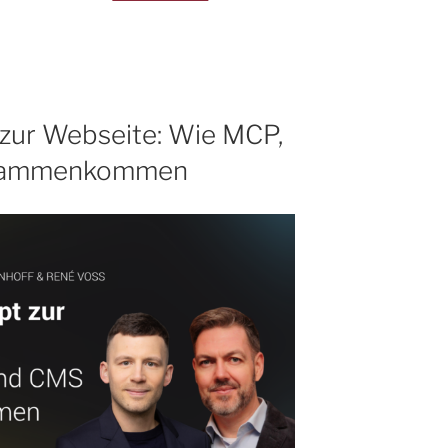
Operations
at
Scale:
Mit
DAM
zur Webseite: Wie MCP,
&
sammenkommen
KI
Komplexität
beherrschen “