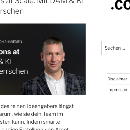
s at Scale: Mit DAM & KI
rrschen
Suchen
nach:
Disclaimer
Impressum
e des reinen Ideengebers längst
arum, wie sie dein Team im
lasten kann. Indem smarte
endige Erstellung von Asset-