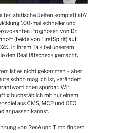
iten statische Seiten komplett ab?
icklung 100-mal schneller und
 provokanten Prognosen von
Dr.
off (beide von FirstSpirit) auf
2025
. In ihrem Talk bei unserem
sie den Realitätscheck gemacht.
trem ist es nicht gekommen – aber
ute schon möglich ist, verändert
erantwortlichen spürbar. Wir
ftig buchstäblich mit nur einem
nspiel aus CMS, MCP und GEO
d anpassen kannst.
chnung von René und Timo findest