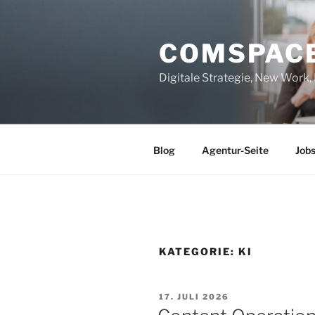
Zum
Inhalt
COMSPAC
springen
Digitale Strategie, New Work
Blog
Agentur-Seite
Job
KATEGORIE:
KI
VERÖFFENTLICHT
17. JULI 2026
AM