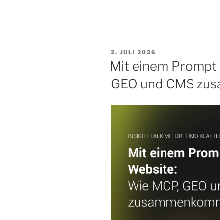
VERÖFFENTLICHT
2. JULI 2026
AM
Mit einem Prompt 
GEO und CMS zu