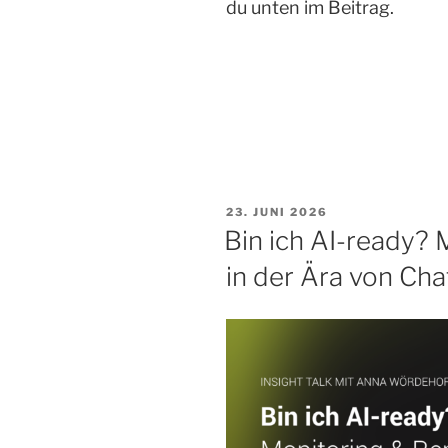
du unten im Beitrag.
VERÖFFENTLICHT
23. JUNI 2026
AM
Bin ich AI-ready? 
in der Ära von Ch