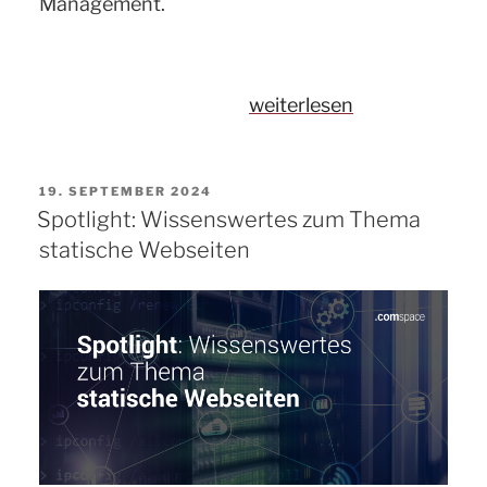
Management.
„Erfolgreiches
weiterlesen
Multi-
Site-
VERÖFFENTLICHT
19. SEPTEMBER 2024
Management
AM
Spotlight: Wissenswertes zum Thema
am
statische Webseiten
Beispiel
der
Weidmüller-
Webseite“