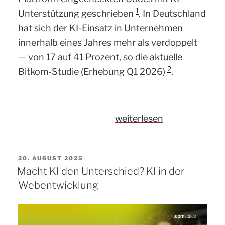
1
Unterstützung geschrieben
. In Deutschland
hat sich der KI-Einsatz in Unternehmen
innerhalb eines Jahres mehr als verdoppelt
— von 17 auf 41 Prozent, so die aktuelle
2
Bitkom-Studie (Erhebung Q1 2026)
.
„Agentisches
weiterlesen
Entwickeln
—
VERÖFFENTLICHT
20. AUGUST 2025
wenn
AM
Macht KI den Unterschied? KI in der
KI
Webentwicklung
nicht
nur
assistiert,