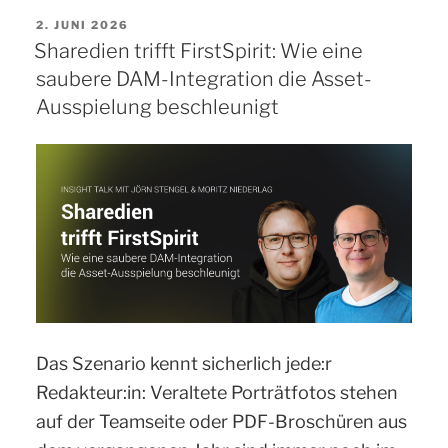
Prompt
VERÖFFENTLICHT
2. JUNI 2026
zur
AM
Sharedien trifft FirstSpirit: Wie eine
Webseite:
saubere DAM-Integration die Asset-
Wie
Ausspielung beschleunigt
MCP,
GEO
und
CMS
zusammenkommen“
Das Szenario kennt sicherlich jede:r
Redakteur:in: Veraltete Porträtfotos stehen
auf der Teamseite oder PDF-Broschüren aus