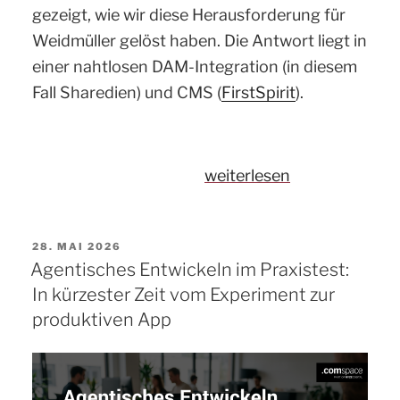
gezeigt, wie wir diese Herausforderung für
Weidmüller gelöst haben. Die Antwort liegt in
einer nahtlosen DAM-Integration (in diesem
Fall Sharedien) und CMS (
FirstSpirit
).
„Sharedien
weiterlesen
trifft
FirstSpirit:
VERÖFFENTLICHT
28. MAI 2026
Wie
AM
Agentisches Entwickeln im Praxistest:
eine
In kürzester Zeit vom Experiment zur
saubere
produktiven App
DAM-
Integration
die