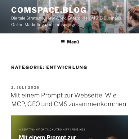
Zum
COMSPACE.BLOG
Inhalt
Digitale Strategie, New Work, Enterprise CMS, E-Business,
springen
Online Marketing und comspaciges
Menü
KATEGORIE:
ENTWICKLUNG
VERÖFFENTLICHT
2. JULI 2026
AM
Mit einem Prompt zur Webseite: Wie
MCP, GEO und CMS zusammenkommen