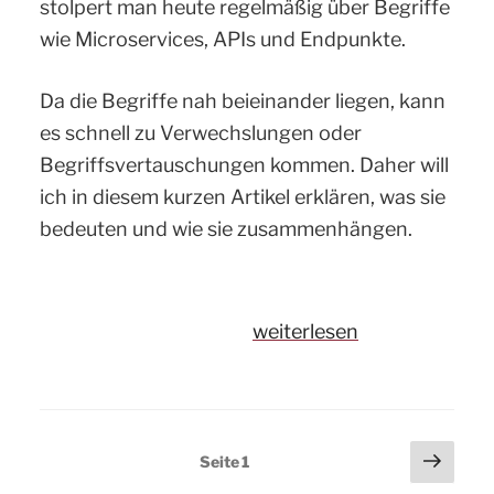
stolpert man heute regelmäßig über Begriffe
wie Microservices, APIs und Endpunkte.
Da die Begriffe nah beieinander liegen, kann
es schnell zu Verwechslungen oder
Begriffsvertauschungen kommen. Daher will
ich in diesem kurzen Artikel erklären, was sie
bedeuten und wie sie zusammenhängen.
„Microservices,
weiterlesen
APIs
und
Endpunkte
Seitennummerierung
Näch
–
Seite
1
Seite
der
Was