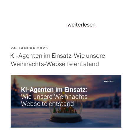
„Macht
weiterlesen
KI
den
VERÖFFENTLICHT
24. JANUAR 2025
Unterschied?
AM
KI-Agenten im Einsatz: Wie unsere
KI
Weihnachts-Webseite entstand
in
der
Webentwicklung“