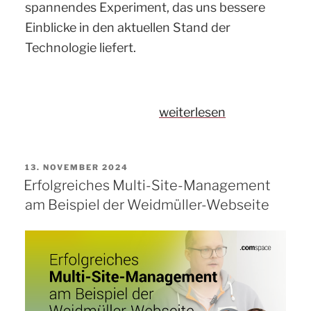
spannendes Experiment, das uns bessere
Einblicke in den aktuellen Stand der
Technologie liefert.
„KI-
weiterlesen
Agenten
im
VERÖFFENTLICHT
13. NOVEMBER 2024
Einsatz:
AM
Erfolgreiches Multi-Site-Management
Wie
am Beispiel der Weidmüller-Webseite
unsere
Weihnachts-
Webseite
entstand“