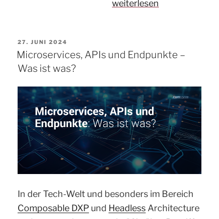
„Spotlight:
weiterlesen
Wissenswertes
zum
VERÖFFENTLICHT
27. JUNI 2024
Thema
AM
Microservices, APIs und Endpunkte –
Netlify“
Was ist was?
In der Tech-Welt und besonders im Bereich
Composable DXP
und
Headless
Architecture