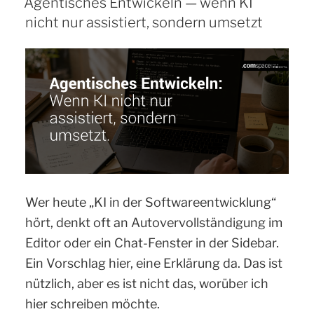
Agentisches Entwickeln — wenn KI
In
nicht nur assistiert, sondern umsetzt
kürzester
Zeit
vom
Experiment
zur
produktiven
App“
Wer heute „KI in der Softwareentwicklung“
hört, denkt oft an Autovervollständigung im
Editor oder ein Chat-Fenster in der Sidebar.
Ein Vorschlag hier, eine Erklärung da. Das ist
nützlich, aber es ist nicht das, worüber ich
hier schreiben möchte.