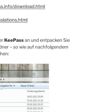
ss.info/download.html
nslations.html
er
KeePass
an und entpacken Sie
rdner – so wie auf nachfolgendem
ehen: