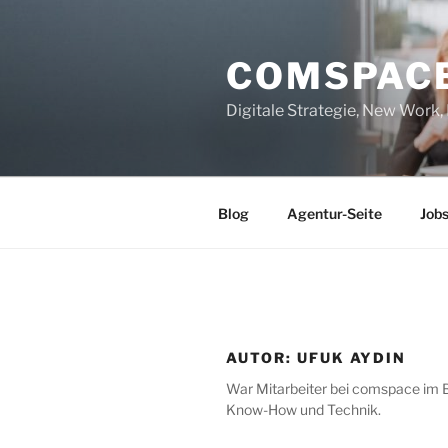
Zum
Inhalt
COMSPAC
springen
Digitale Strategie, New Work
Blog
Agentur-Seite
Job
AUTOR:
UFUK AYDIN
War Mitarbeiter bei comspace im B
Know-How und Technik.