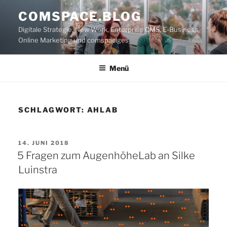
Zum
COMSPACE.BLOG
Inhalt
Digitale Strategie, New Work, Enterprise CMS, E-Business,
springen
Online Marketing und comspaciges
Menü
SCHLAGWORT:
AHLAB
VERÖFFENTLICHT
14. JUNI 2018
AM
5 Fragen zum AugenhöheLab an Silke
Luinstra