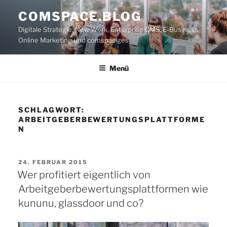
Zum
COMSPACE.BLOG
Inhalt
Digitale Strategie, New Work, Enterprise CMS, E-Business,
springen
Online Marketing und comspaciges
Menü
SCHLAGWORT:
ARBEITGEBERBEWERTUNGSPLATTFORME
N
VERÖFFENTLICHT
24. FEBRUAR 2015
AM
Wer profitiert eigentlich von
Arbeitgeberbewertungsplattformen wie
kununu, glassdoor und co?