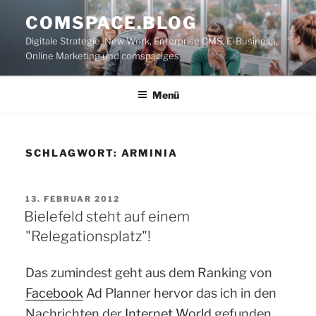
Zum
COMSPACE.BLOG
Inhalt
Digitale Strategie, New Work, Enterprise CMS, E-Business,
springen
Online Marketing und comspaciges
Menü
SCHLAGWORT:
ARMINIA
VERÖFFENTLICHT
13. FEBRUAR 2012
AM
Bielefeld steht auf einem
"Relegationsplatz"!
Das zumindest geht aus dem Ranking von
Facebook
Ad Planner hervor das ich in den
Nachrichten der
Internet World
gefunden