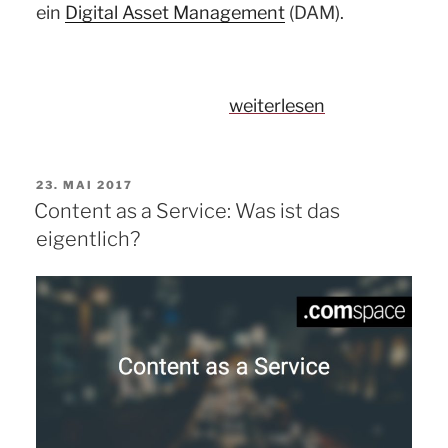
ein
Digital Asset Management
(DAM).
„Autotagger
weiterlesen
–
ein
VERÖFFENTLICHT
23. MAI 2017
Geschenk
AM
Content as a Service: Was ist das
an
eigentlich?
die
taggende
Bevölkerung“