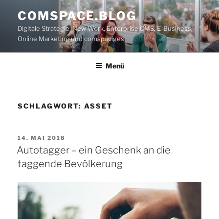
Zum
COMSPACE.BLOG
Inhalt
Digitale Strategie, New Work, Enterprise CMS, E-Business,
springen
Online Marketing und comspaciges
Menü
SCHLAGWORT:
ASSET
VERÖFFENTLICHT
14. MAI 2018
AM
Autotagger – ein Geschenk an die
taggende Bevölkerung