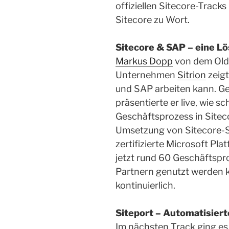
offiziellen Sitecore-Trac
Sitecore zu Wort.
Sitecore & SAP – eine L
Markus Dopp
von dem Old
Unternehmen
Sitrion
zeigt
und SAP arbeiten kann. 
präsentierte er live, wie sc
Geschäftsprozess in Sitecor
Umsetzung von Sitecore-S
zertifizierte Microsoft Pl
jetzt rund 60 Geschäftspr
Partnern genutzt werden 
kontinuierlich.
Siteport – Automatisiert
Im nächsten Track ging es 