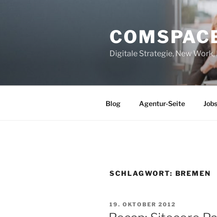
Zum
Inhalt
COMSPAC
springen
Digitale Strategie, New Work
Blog
Agentur-Seite
Job
SCHLAGWORT:
BREMEN
VERÖFFENTLICHT
19. OKTOBER 2012
AM