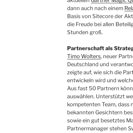
aktuellen
Gartner Magic Q
dann auch nach einem
Re
Basis von Sitecore der Akt
die Freude bei allen Betei
Stunden groß.
Partnerschaft als Strate
Timo Wolters
, neuer Part
Deutschland und verantwor
zeigte auf, wie sich die Pa
entwickeln wird und welc
Aus fast 50 Partnern kön
auswählen. Unterstützt we
kompetenten Team, dass ne
bekannten Gesichtern beset
sowie ein gut besetztes M
Partnermanager stehen Sv