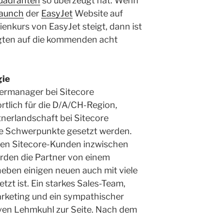
uadranten
so überzeugt hat. Wenn
launch
der
EasyJet
Website auf
ienkurs von EasyJet steigt, dann ist
ligten auf die kommenden acht
gie
nermanager bei Sitecore
tlich für die D/A/CH-Region,
rtnerlandschaft bei Sitecore
he Schwerpunkte gesetzt werden.
nen Sitecore-Kunden inzwischen
rden die Partner von einem
ben einigen neuen auch mit viele
zt ist. Ein starkes Sales-Team,
arketing und ein sympathischer
en Lehmkuhl zur Seite. Nach dem