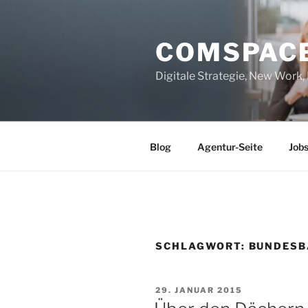
Zum
Inhalt
COMSPAC
springen
Digitale Strategie, New Work
Blog
Agentur-Seite
Job
SCHLAGWORT:
BUNDES
VERÖFFENTLICHT
29. JANUAR 2015
AM