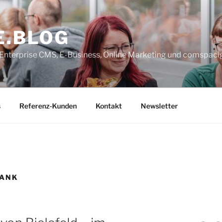
E.BLOG
, Enterprise CMS, E-Business, Online Marketing und comspaci
s
Referenz-Kunden
Kontakt
Newsletter
BANK