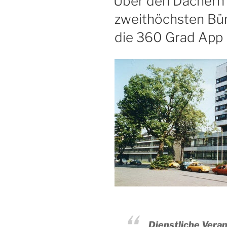
Über den Dächern 
zweithöchsten Bür
die 360 Grad App
Dienstliche Vera