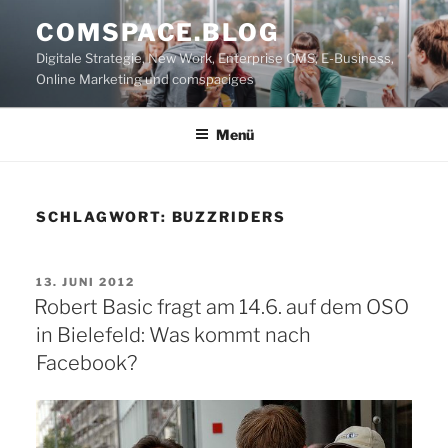
Zum
COMSPACE.BLOG
Inhalt
Digitale Strategie, New Work, Enterprise CMS, E-Business,
springen
Online Marketing und comspaciges
Menü
SCHLAGWORT:
BUZZRIDERS
VERÖFFENTLICHT
13. JUNI 2012
AM
Robert Basic fragt am 14.6. auf dem OSO
in Bielefeld: Was kommt nach
Facebook?