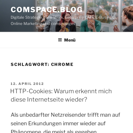
Zum
COMSPACE.BLOG
Inhalt
Digitale Strategie, New Work, Enterprise CMS, E-Business,
springen
Online Marketing und comspaciges
Menü
SCHLAGWORT:
CHROME
VERÖFFENTLICHT
12. APRIL 2012
AM
HTTP-Cookies: Warum erkennt mich
diese Internetseite wieder?
Als unbedarfter Netzreisender trifft man auf
seinen Erkundungen immer wieder auf
Phänomene, die meist als gegeben