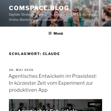
Zum
COMSPACE.BLOG
Inhalt
Digitale Strategie, New Work, Enterprise CMS, E-Business,
springen
Online Marketing und comspaciges
Menü
SCHLAGWORT:
CLAUDE
VERÖFFENTLICHT
28. MAI 2026
AM
Agentisches Entwickeln im Praxistest:
In kürzester Zeit vom Experiment zur
produktiven App