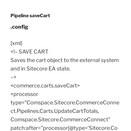
Pipeline saveCart
.config
[xml]
<!– SAVE CART
Saves the cart object to the external system
and in Sitecore EA state.
–>
<commerce.carts.saveCart>
<processor
type="Comspace.Sitecore.CommerceConne
ct.Pipelines.Carts.UpdateCartTotals,
Comspace.Sitecore.CommerceConnect"
patch:after="processor[@type=’Sitecore.Co