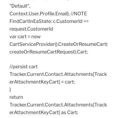
"Default",
Context.User.Profile.Email); //NOTE
FindCartInEaState: c.CustomerId ==
request.CustomerId
var cart = new
CartServiceProvider().CreateOrResumeCart(
createOrResumeCartRequest).Cart;
//persist cart
Tracker.Current.Contact.Attachments[Track
erAttachmentKeyCart] = cart;
}
return
Tracker.Current.Contact.Attachments[Track
erAttachmentKeyCart] as Cart;