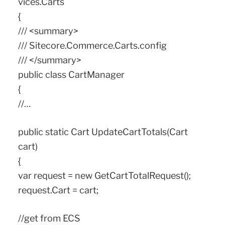
vices.Carts
{
/// <summary>
/// Sitecore.Commerce.Carts.config
/// </summary>
public class CartManager
{
//…
public static Cart UpdateCartTotals(Cart
cart)
{
var request = new GetCartTotalRequest();
request.Cart = cart;
//get from ECS