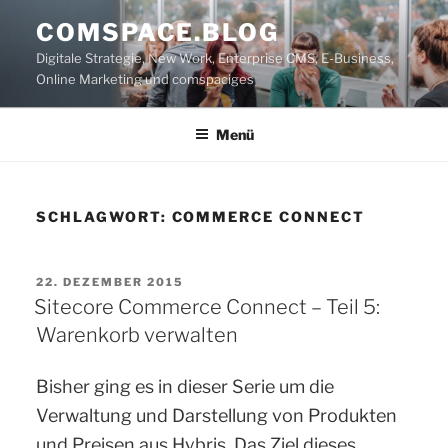
Zum
COMSPACE.BLOG
Inhalt
Digitale Strategie, New Work, Enterprise CMS, E-Business,
springen
Online Marketing und comspaciges
Menü
SCHLAGWORT:
COMMERCE CONNECT
VERÖFFENTLICHT
22. DEZEMBER 2015
AM
Sitecore Commerce Connect – Teil 5:
Warenkorb verwalten
Bisher ging es in dieser Serie um die
Verwaltung und Darstellung von Produkten
und Preisen aus Hybris. Das Ziel dieses