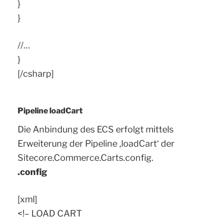
}
}
//…
}
[/csharp]
Pipeline loadCart
Die Anbindung des ECS erfolgt mittels
Erweiterung der Pipeline ‚loadCart‘ der
Sitecore.Commerce.Carts.config.
.config
[xml]
<!– LOAD CART