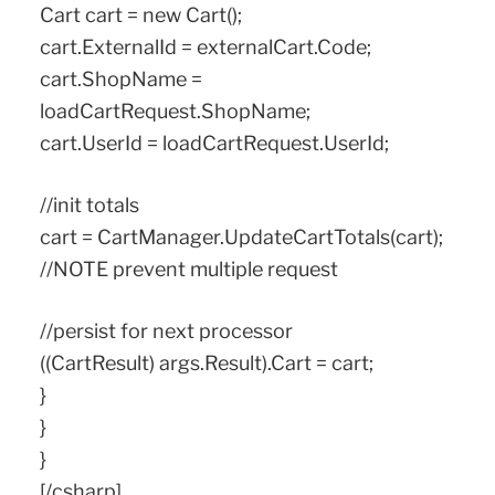
Cart cart = new Cart();
cart.ExternalId = externalCart.Code;
cart.ShopName =
loadCartRequest.ShopName;
cart.UserId = loadCartRequest.UserId;
//init totals
cart = CartManager.UpdateCartTotals(cart);
//NOTE prevent multiple request
//persist for next processor
((CartResult) args.Result).Cart = cart;
}
}
}
[/csharp]