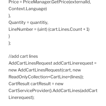
Price = PriceManager.GetPrice(externalId,
Context.Language)
},
Quantity = quantitiy,
LineNumber = (uint) (cart.Lines.Count + 1)
}
};
//add cart lines
AddCartLinesRequest addCartLinerequest =
new AddCartLinesRequest(cart, new
ReadOnlyCollection<CartLine>(lines));
CartResult cartResult = new
CartServiceProvider().AddCartLines(addCart
Linerequest);