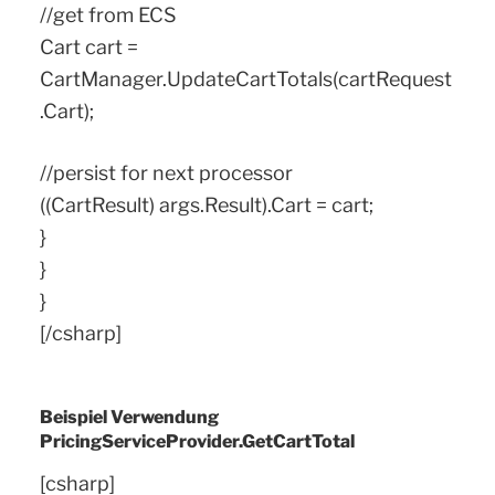
//get from ECS
Cart cart =
CartManager.UpdateCartTotals(cartRequest
.Cart);
//persist for next processor
((CartResult) args.Result).Cart = cart;
}
}
}
[/csharp]
Beispiel Verwendung
PricingServiceProvider.GetCartTotal
[csharp]