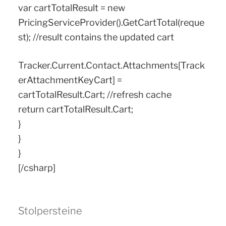
var cartTotalResult = new
PricingServiceProvider().GetCartTotal(reque
st); //result contains the updated cart
Tracker.Current.Contact.Attachments[Track
erAttachmentKeyCart] =
cartTotalResult.Cart; //refresh cache
return cartTotalResult.Cart;
}
}
}
[/csharp]
Stolpersteine