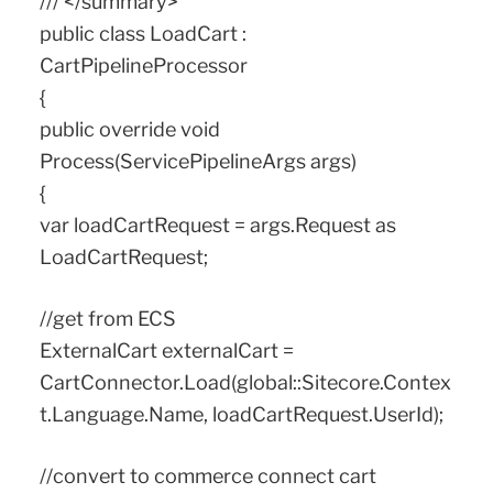
/// </summary>
public class LoadCart :
CartPipelineProcessor
{
public override void
Process(ServicePipelineArgs args)
{
var loadCartRequest = args.Request as
LoadCartRequest;
//get from ECS
ExternalCart externalCart =
CartConnector.Load(global::Sitecore.Contex
t.Language.Name, loadCartRequest.UserId);
//convert to commerce connect cart