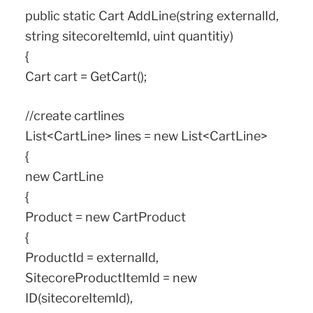
public static Cart AddLine(string externalId,
string sitecoreItemId, uint quantitiy)
{
Cart cart = GetCart();
//create cartlines
List<CartLine> lines = new List<CartLine>
{
new CartLine
{
Product = new CartProduct
{
ProductId = externalId,
SitecoreProductItemId = new
ID(sitecoreItemId),