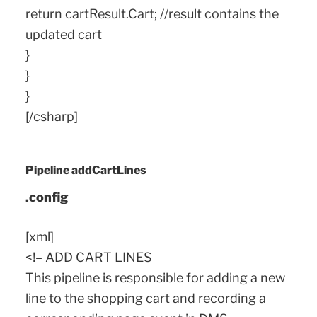
return cartResult.Cart; //result contains the
updated cart
}
}
}
[/csharp]
Pipeline addCartLines
.config
[xml]
<!– ADD CART LINES
This pipeline is responsible for adding a new
line to the shopping cart and recording a