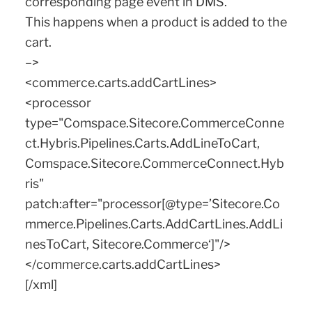
corresponding page event in DMS.
This happens when a product is added to the
cart.
–>
<commerce.carts.addCartLines>
<processor
type="Comspace.Sitecore.CommerceConne
ct.Hybris.Pipelines.Carts.AddLineToCart,
Comspace.Sitecore.CommerceConnect.Hyb
ris"
patch:after="processor[@type=’Sitecore.Co
mmerce.Pipelines.Carts.AddCartLines.AddLi
nesToCart, Sitecore.Commerce‘]"/>
</commerce.carts.addCartLines>
[/xml]