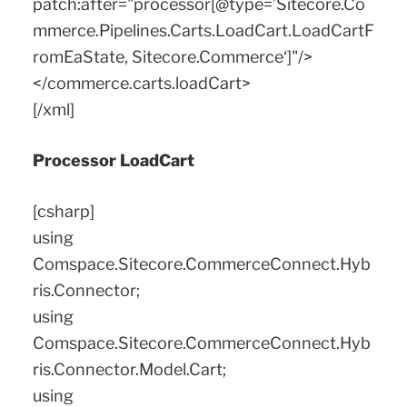
patch:after="processor[@type=’Sitecore.Co
mmerce.Pipelines.Carts.LoadCart.LoadCartF
romEaState, Sitecore.Commerce‘]"/>
</commerce.carts.loadCart>
[/xml]
Processor LoadCart
[csharp]
using
Comspace.Sitecore.CommerceConnect.Hyb
ris.Connector;
using
Comspace.Sitecore.CommerceConnect.Hyb
ris.Connector.Model.Cart;
using