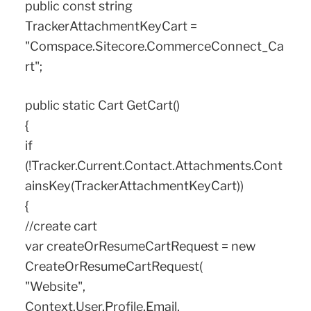
public const string
TrackerAttachmentKeyCart =
"Comspace.Sitecore.CommerceConnect_Ca
rt";
public static Cart GetCart()
{
if
(!Tracker.Current.Contact.Attachments.Cont
ainsKey(TrackerAttachmentKeyCart))
{
//create cart
var createOrResumeCartRequest = new
CreateOrResumeCartRequest(
"Website",
Context.User.Profile.Email,