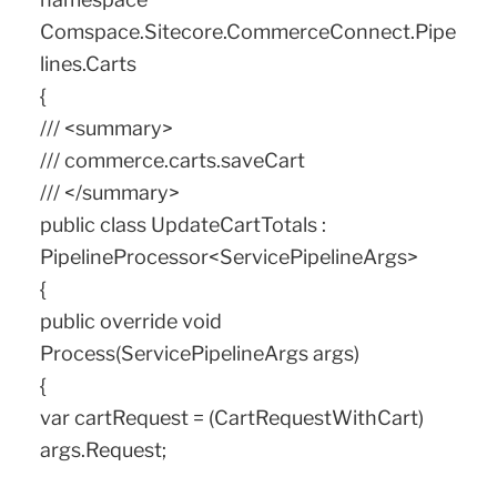
Comspace.Sitecore.CommerceConnect.Pipe
lines.Carts
{
/// <summary>
/// commerce.carts.saveCart
/// </summary>
public class UpdateCartTotals :
PipelineProcessor<ServicePipelineArgs>
{
public override void
Process(ServicePipelineArgs args)
{
var cartRequest = (CartRequestWithCart)
args.Request;