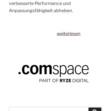
verbesserte Performance und
.
Anpassungsfähigkeit abheben
„Schneller,
weiterlesen
sicherer,
simpler:
Wie
die
Netlify-
Plattform
die
Hosting-
Welt
verändert“
Suchen
Suchen