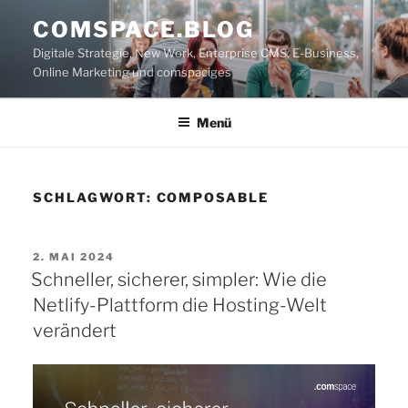
Zum
COMSPACE.BLOG
Inhalt
Digitale Strategie, New Work, Enterprise CMS, E-Business,
springen
Online Marketing und comspaciges
Menü
SCHLAGWORT:
COMPOSABLE
VERÖFFENTLICHT
2. MAI 2024
AM
Schneller, sicherer, simpler: Wie die
Netlify-Plattform die Hosting-Welt
verändert