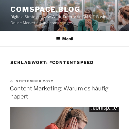
Zum
COMSPACE.BLOG
Inhalt
Digitale Strategie, New Work, Enterprise CMS, E-Business,
springen
Online Marketing und comspaciges
Menü
SCHLAGWORT:
#CONTENTSPEED
VERÖFFENTLICHT
6. SEPTEMBER 2022
AM
Content Marketing: Warum es häufig
hapert