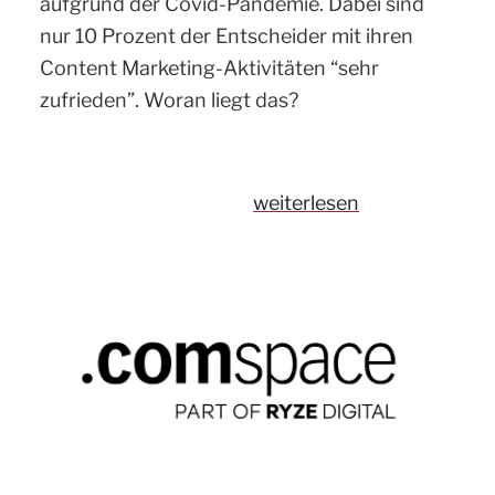
aufgrund der Covid-Pandemie. Dabei sind
nur 10 Prozent der Entscheider mit ihren
Content Marketing-Aktivitäten “sehr
zufrieden”. Woran liegt das?
„Content
weiterlesen
Marketing:
Warum
es
häufig
hapert“