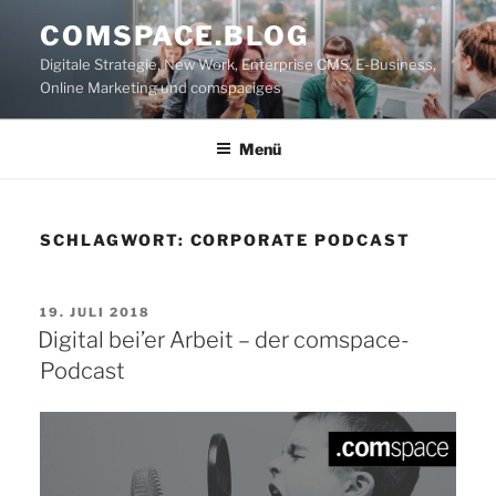
Zum
COMSPACE.BLOG
Inhalt
Digitale Strategie, New Work, Enterprise CMS, E-Business,
springen
Online Marketing und comspaciges
Menü
SCHLAGWORT:
CORPORATE PODCAST
VERÖFFENTLICHT
19. JULI 2018
AM
Digital bei’er Arbeit – der comspace-
Podcast