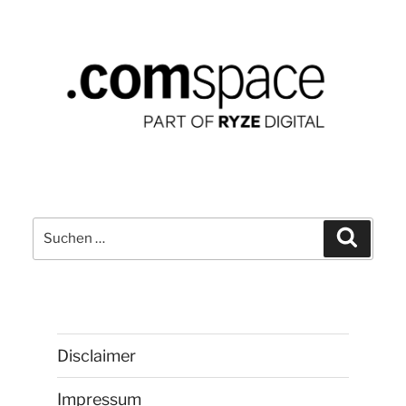
Arbeit
–
der
comspace-
Podcast“
Suchen
Suchen
nach:
Disclaimer
Impressum