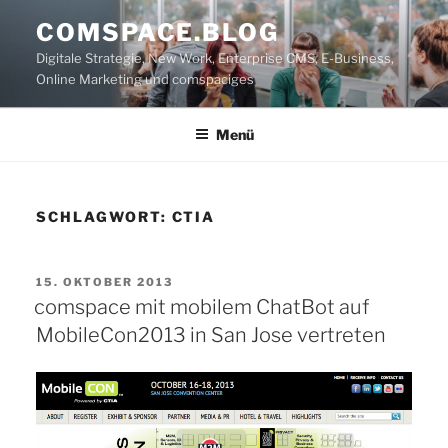
Zum
COMSPACE.BLOG
Inhalt
Digitale Strategie, New Work, Enterprise CMS, E-Business,
springen
Online Marketing und comspaciges
Menü
SCHLAGWORT:
CTIA
VERÖFFENTLICHT
15. OKTOBER 2013
AM
comspace mit mobilem ChatBot auf
MobileCon2013 in San Jose vertreten