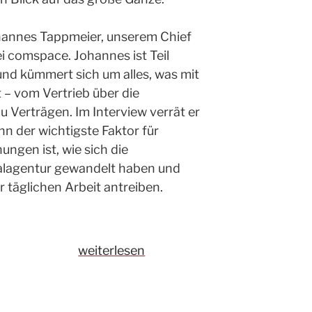
hannes Tappmeier, unserem Chief
i comspace. Johannes ist Teil
und kümmert sich um alles, was mit
 – vom Vertrieb über die
 Verträgen. Im Interview verrät er
hn der wichtigste Faktor für
ngen ist, wie sich die
talagentur gewandelt haben und
r täglichen Arbeit antreiben.
„Q&A
weiterlesen
mit
Expert:innen:
Johannes