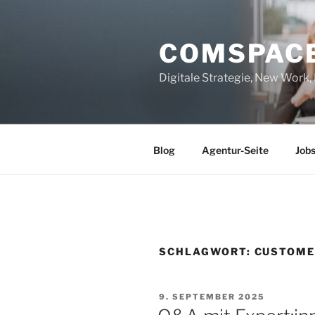
Zum
Inhalt
COMSPAC
springen
Digitale Strategie, New Work
Blog
Agentur-Seite
Job
SCHLAGWORT:
CUSTOME
VERÖFFENTLICHT
9. SEPTEMBER 2025
AM