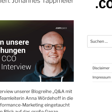
nen: Johannes Tappmeier
Suchen
nach:
Disclaimer
Impressum
erview unserer Blogreihe „Q&A mit
 Teamleiterin Anna Wördehoff in die
rformance-Marketing eingetaucht
en Blick auf das große Ganze.