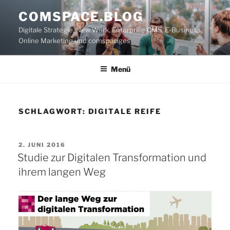
Zum
COMSPACE.BLOG
Inhalt
Digitale Strategie, New Work, Enterprise CMS, E-Business,
springen
Online Marketing und comspaciges
Menü
SCHLAGWORT:
DIGITALE REIFE
VERÖFFENTLICHT
2. JUNI 2016
AM
Studie zur Digitalen Transformation und
ihrem langen Weg