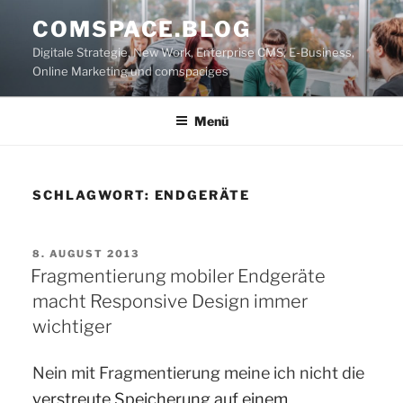
Zum
COMSPACE.BLOG
Inhalt
Digitale Strategie, New Work, Enterprise CMS, E-Business,
springen
Online Marketing und comspaciges
Menü
SCHLAGWORT:
ENDGERÄTE
VERÖFFENTLICHT
8. AUGUST 2013
AM
Fragmentierung mobiler Endgeräte
macht Responsive Design immer
wichtiger
Nein mit Fragmentierung meine ich nicht die
verstreute Speicherung auf einem