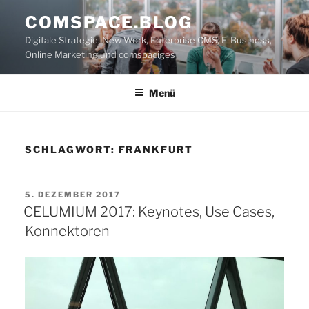
Zum
COMSPACE.BLOG
Inhalt
Digitale Strategie, New Work, Enterprise CMS, E-Business,
springen
Online Marketing und comspaciges
Menü
SCHLAGWORT:
FRANKFURT
VERÖFFENTLICHT
5. DEZEMBER 2017
AM
CELUMIUM 2017: Keynotes, Use Cases,
Konnektoren