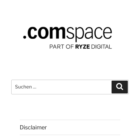
Keynotes,
Use
Cases,
Konnektoren“
Suchen
Suchen
nach:
Disclaimer