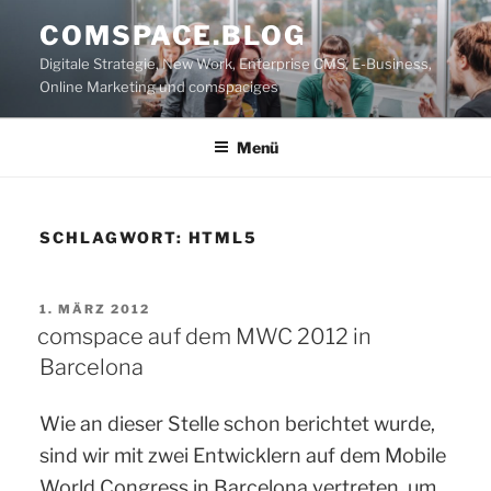
Zum
COMSPACE.BLOG
Inhalt
Digitale Strategie, New Work, Enterprise CMS, E-Business,
springen
Online Marketing und comspaciges
Menü
SCHLAGWORT:
HTML5
VERÖFFENTLICHT
1. MÄRZ 2012
AM
comspace auf dem MWC 2012 in
Barcelona
Wie an dieser Stelle schon berichtet wurde,
sind wir mit zwei Entwicklern auf dem Mobile
World Congress in Barcelona vertreten, um