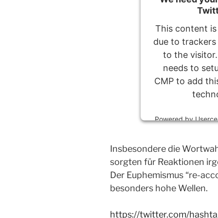
Twit
This content is
due to trackers
to the visito
needs to setu
CMP to add this
techn
Powered by
Userce
Insbesondere die Wortwah
sorgten für Reaktionen i
Der Euphemismus “re-acco
besonders hohe Wellen.
https://twitter.com/hash