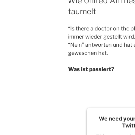
Wie United Airlin
taumelt
“Is there a doctor on the pl
immer wieder gestellt wird.
“Nein” antworten und hat e
gewaschen hat.
Was ist passiert?
We need your 
Twit