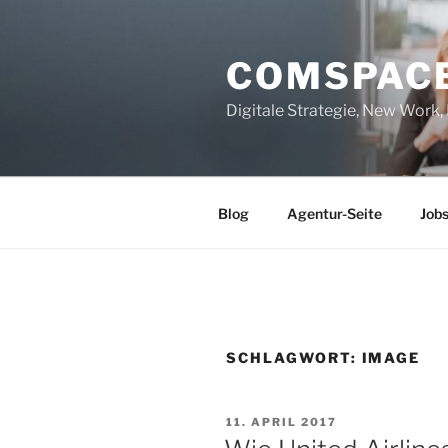
Zum
Inhalt
COMSPAC
springen
Digitale Strategie, New Work
Blog
Agentur-Seite
Job
SCHLAGWORT:
IMAGE
VERÖFFENTLICHT
11. APRIL 2017
AM