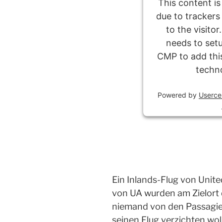
This content is
due to trackers
to the visito
needs to setu
CMP to add this
techn
Powered by
Userce
Ein Inlands-Flug von Unit
von UA wurden am Zielort 
niemand von den Passagier
seinen Flug verzichten wol