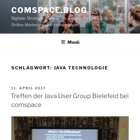
Zum
COMSPACE.BLOG
Inhalt
Digitale Strategie, New Work, Enterprise CMS, E-Business,
springen
Online Marketing und comspaciges
Menü
SCHLAGWORT:
JAVA TECHNOLOGIE
VERÖFFENTLICHT
11. APRIL 2017
AM
Treffen der Java User Group Bielefeld bei
comspace