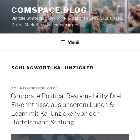
Zum
COMSPACE.BLOG
Inhalt
Digitale Strategie, New Work, Enterprise CMS, E-Business,
springen
Online Marketing und comspaciges
Menü
SCHLAGWORT:
KAI UNZICKER
VERÖFFENTLICHT
29. NOVEMBER 2023
AM
Corporate Political Responsibility: Drei
Erkenntnisse aus unserem Lunch &
Learn mit Kai Unzicker von der
Bertelsmann Stiftung