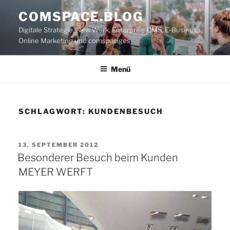
Zum
COMSPACE.BLOG
Inhalt
Digitale Strategie, New Work, Enterprise CMS, E-Business,
springen
Online Marketing und comspaciges
Menü
SCHLAGWORT:
KUNDENBESUCH
VERÖFFENTLICHT
13. SEPTEMBER 2012
AM
Besonderer Besuch beim Kunden
MEYER WERFT