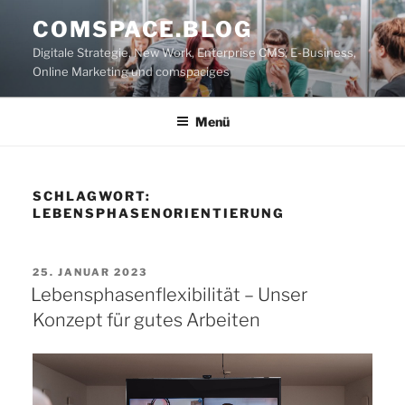
Zum
COMSPACE.BLOG
Inhalt
Digitale Strategie, New Work, Enterprise CMS, E-Business,
springen
Online Marketing und comspaciges
Menü
SCHLAGWORT:
LEBENSPHASENORIENTIERUNG
VERÖFFENTLICHT
25. JANUAR 2023
AM
Lebensphasenflexibilität – Unser
Konzept für gutes Arbeiten