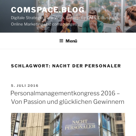
Zum
COMSPACE.BLOG
Inhalt
Digitale Strategie, New Work, Enterprise CMS, E-Business,
springen
Online Marketing und comspaciges
Menü
SCHLAGWORT:
NACHT DER PERSONALER
VERÖFFENTLICHT
5. JULI 2016
AM
Personalmanagementkongress 2016 –
Von Passion und glücklichen Gewinnern