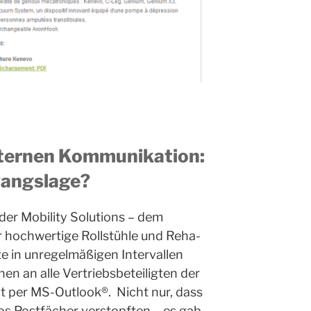
nternen Kommunikation:
gangslage?
r Mobility Solutions – dem
 hochwertige Rollstühle und Reha-
te in unregelmäßigen Intervallen
n an alle Vertriebsbeteiligten der
t per MS-Outlook®. Nicht nur, dass
nfos Postfächer verstopften – es gab