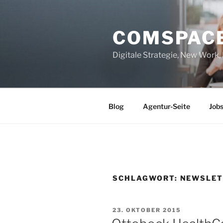
Zum
Inhalt
COMSPAC
springen
Digitale Strategie, New Work
Blog
Agentur-Seite
Job
SCHLAGWORT:
NEWSLET
VERÖFFENTLICHT
23. OKTOBER 2015
AM