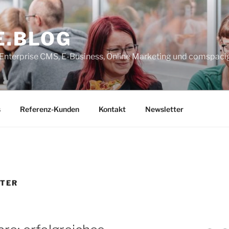
E.BLOG
, Enterprise CMS, E-Business, Online Marketing und comspaci
s
Referenz-Kunden
Kontakt
Newsletter
TER