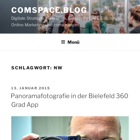
Zum
COMSPACE.BLOG
Inhalt
Digitale Strategie, New Work, Enterprise CMS, E-Business,
springen
Online Marketing und comspaciges
Menü
SCHLAGWORT:
NW
VERÖFFENTLICHT
13. JANUAR 2015
AM
Panoramafotografie in der Bielefeld 360
Grad App