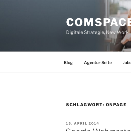
Zum
Inhalt
COMSPAC
springen
Digitale Strategie, New Work
Blog
Agentur-Seite
Job
SCHLAGWORT:
ONPAGE
VERÖFFENTLICHT
15. APRIL 2014
AM