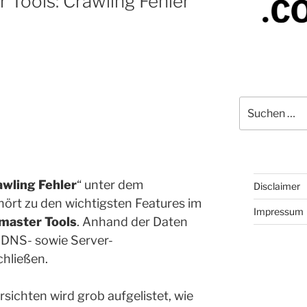
Tools: Crawling Fehler
Suchen
nach:
awling Fehler
“ unter dem
Disclaimer
hört zu den wichtigsten Features im
Impressum
aster Tools
. Anhand der Daten
 DNS- sowie Server-
hließen.
sichten wird grob aufgelistet, wie