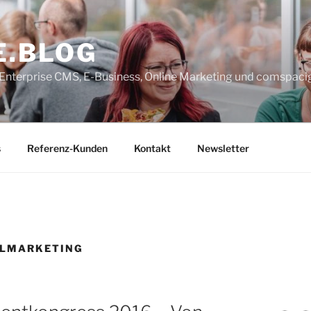
E.BLOG
, Enterprise CMS, E-Business, Online Marketing und comspaci
s
Referenz-Kunden
Kontakt
Newsletter
LMARKETING