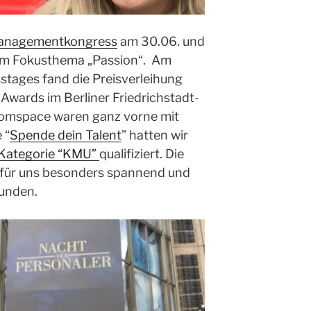
anagementkongress
am 30.06. und
em Fokusthema „Passion“. Am
tages fand die Preisverleihung
wards im Berliner Friedrichstadt-
 comspace waren ganz vorne mit
 “
Spende dein Talent
” hatten wir
r Kategorie “KMU”
qualifiziert. Die
o für uns besonders spannend und
bunden.