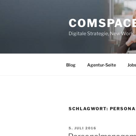
Zum
Inhalt
COMSPAC
springen
Digitale Strategie, New Work
Blog
Agentur-Seite
Job
SCHLAGWORT:
PERSONA
VERÖFFENTLICHT
5. JULI 2016
AM