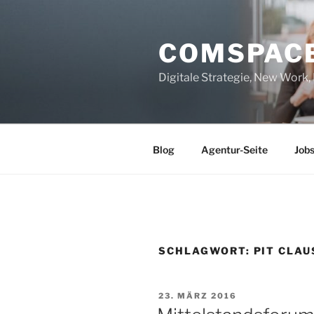
Zum
Inhalt
COMSPAC
springen
Digitale Strategie, New Work
Blog
Agentur-Seite
Job
SCHLAGWORT:
PIT CLAU
VERÖFFENTLICHT
23. MÄRZ 2016
AM