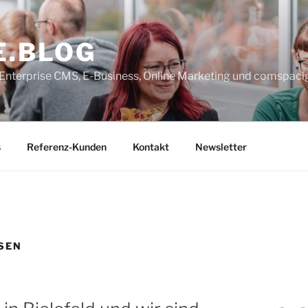
E.BLOG
, Enterprise CMS, E-Business, Online Marketing und comspaci
s
Referenz-Kunden
Kontakt
Newsletter
SEN