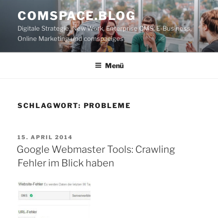
Zum
COMSPACE.BLOG
Inhalt
Digitale Strategie, New Work, Enterprise CMS, E-Business,
springen
Online Marketing und comspaciges
Menü
SCHLAGWORT:
PROBLEME
VERÖFFENTLICHT
15. APRIL 2014
AM
Google Webmaster Tools: Crawling
Fehler im Blick haben