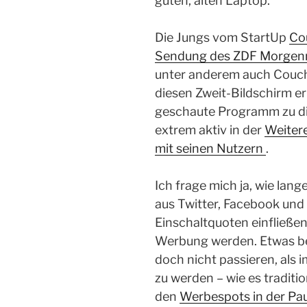
guten, alten Laptop.
Die Jungs vom StartUp
Co
Sendung des ZDF Morgen
unter anderem auch Couch
diesen Zweit-Bildschirm e
geschaute Programm zu dis
extrem aktiv in der
Weiter
mit seinen Nutzern
.
Ich frage mich ja, wie lang
aus Twitter, Facebook und
Einschaltquoten einfließen
Werbung werden. Etwas b
doch nicht passieren, als i
zu werden – wie es traditio
den
Werbespots in der Pa