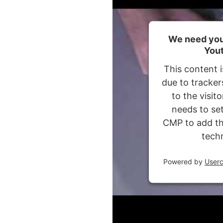
We need you
Yout
This content i
due to tracker
to the visit
needs to set
CMP to add thi
tech
Powered by
User