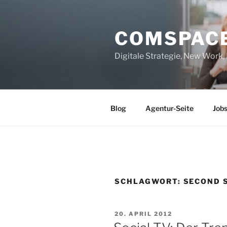
Zum
Inhalt
COMSPAC
springen
Digitale Strategie, New Work
Blog
Agentur-Seite
Job
SCHLAGWORT:
SECOND 
VERÖFFENTLICHT
20. APRIL 2012
AM