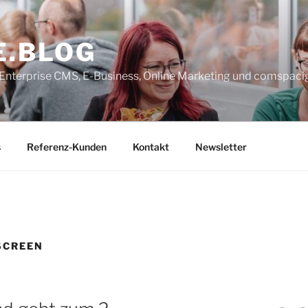
E.BLOG
, Enterprise CMS, E-Business, Online Marketing und comspaci
s
Referenz-Kunden
Kontakt
Newsletter
SCREEN