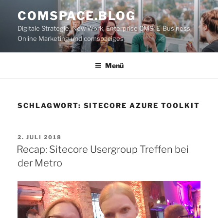
Zum
COMSPACE.BLOG
Inhalt
Digitale Strategie, New Work, Enterprise CMS, E-Business,
springen
Online Marketing und comspaciges
Menü
SCHLAGWORT:
SITECORE AZURE TOOLKIT
VERÖFFENTLICHT
2. JULI 2018
AM
Recap: Sitecore Usergroup Treffen bei
der Metro