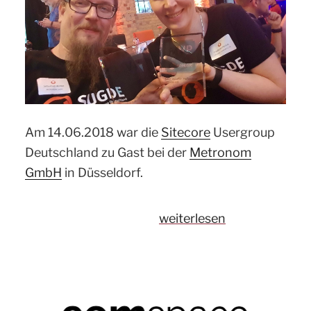
Am 14.06.2018 war die
Sitecore
Usergroup
Deutschland zu Gast bei der
Metronom
GmbH
in Düsseldorf.
„Recap:
weiterlesen
Sitecore
Usergroup
Treffen
bei