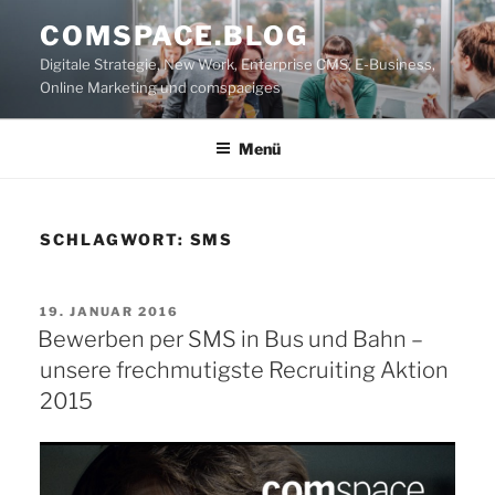
Zum
COMSPACE.BLOG
Inhalt
Digitale Strategie, New Work, Enterprise CMS, E-Business,
springen
Online Marketing und comspaciges
Menü
SCHLAGWORT:
SMS
VERÖFFENTLICHT
19. JANUAR 2016
AM
Bewerben per SMS in Bus und Bahn –
unsere frechmutigste Recruiting Aktion
2015