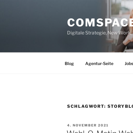
Zum
Inhalt
COMSPAC
springen
Digitale Strategie, New Work
Blog
Agentur-Seite
Job
SCHLAGWORT:
STORYBL
VERÖFFENTLICHT
4. NOVEMBER 2021
AM