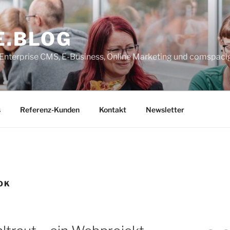
E.BLOG
, Enterprise CMS, E-Business, Online Marketing und comspaci
s
Referenz-Kunden
Kontakt
Newsletter
OK