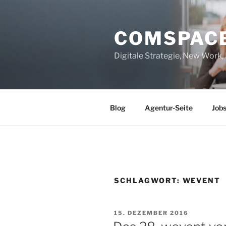
Zum
Inhalt
COMSPAC
springen
Digitale Strategie, New Work
Blog
Agentur-Seite
Job
SCHLAGWORT:
WEVENT
VERÖFFENTLICHT
15. DEZEMBER 2016
AM