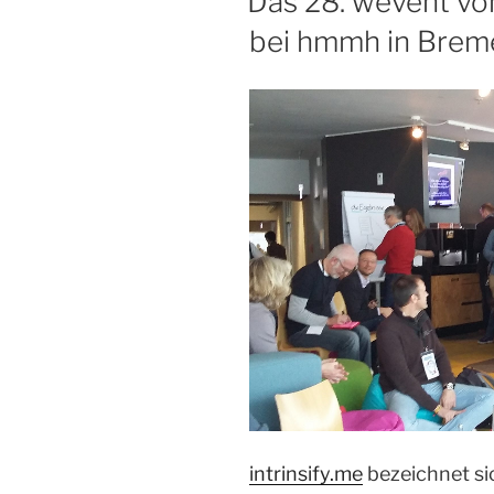
Das 28. wevent von
bei hmmh in Brem
intrinsify.me
bezeichnet sic