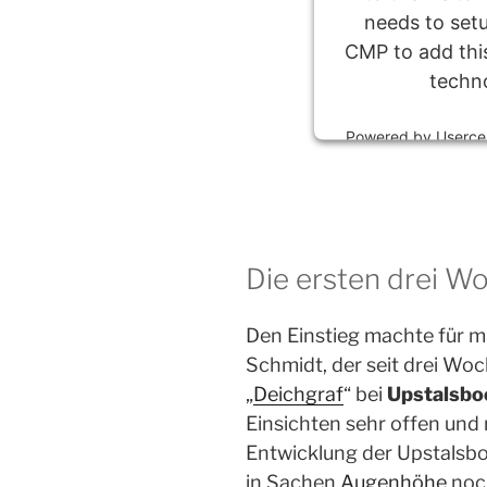
needs to setu
CMP to add this
techn
Powered by
Userce
Die ersten drei W
Den Einstieg machte für m
Schmidt, der seit drei Woc
„
Deichgraf
“ bei
Upstalsb
Einsichten sehr offen und r
Entwicklung der Upstalsbo
in Sachen
Augenhöhe
noch