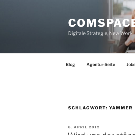
Zum
Inhalt
COMSPAC
springen
Digitale Strategie, New Work
Blog
Agentur-Seite
Job
SCHLAGWORT:
YAMMER
VERÖFFENTLICHT
6. APRIL 2012
AM