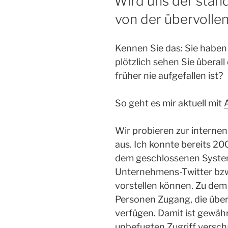
Wird uns der ständ
von der übervolle
Kennen Sie das: Sie haben
plötzlich sehen Sie überal
früher nie aufgefallen ist?
So geht es mir aktuell mit
Wir probieren zur intern
aus. Ich konnte bereits 2
dem geschlossenen System
Unternehmens-Twitter bz
vorstellen können. Zu dem 
Personen Zugang, die übe
verfügen. Damit ist gewähr
unbefugten Zugriff versch