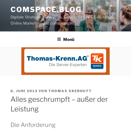
Zum
COMSPACE.BLOG
Inhalt
Digitale Strategie, New Work, Enterprise CMS, E-Business,
springen
Online Marketing und comspaciges
Menü
VERÖFFENTLICHT
6. JUNI 2013
VON
THOMAS SKERHUTT
AM
Alles geschrumpft – außer der
Leistung
Die Anforderung