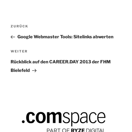
Beitragsnavigation
ZURÜCK
Vorheriger
Beitrag
Google Webmaster Tools: Sitelinks abwerten
WEITER
Nächster
Beitrag
Rückblick auf den CAREER.DAY 2013 der FHM
Bielefeld