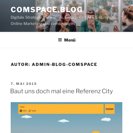
Zum
COMSPACE.BLOG
Inhalt
Digitale Strategie, New Work, Enterprise CMS, E-Business,
springen
Online Marketing und comspaciges
Menü
AUTOR:
ADMIN-BLOG-COMSPACE
VERÖFFENTLICHT
7. MAI 2015
AM
Baut uns doch mal eine Referenz City