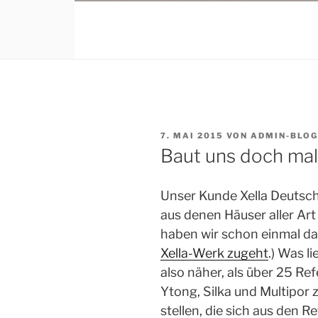
VERÖFFENTLICHT
7. MAI 2015
VON
ADMIN-BLO
AM
Baut uns doch mal
Unser Kunde Xella Deutschl
aus denen Häuser aller Ar
haben wir schon einmal da
Xella-Werk zugeht
.) Was l
also näher, als über 25 R
Ytong, Silka und Multipor 
stellen, die sich aus den