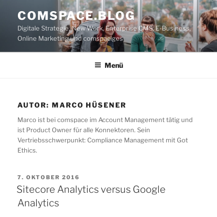
Zum
COMSPACE.BLOG
Inhalt
Digitale Strategie, New Work, Enterprise CMS, E-Business,
springen
Online Marketing und comspaciges
Menü
AUTOR:
MARCO HÜSENER
Marco ist bei comspace im Account Management tätig und
ist Product Owner für alle Konnektoren. Sein
Vertriebsschwerpunkt: Compliance Management mit Got
Ethics.
VERÖFFENTLICHT
7. OKTOBER 2016
AM
Sitecore Analytics versus Google
Analytics