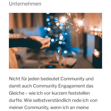
Unternehmen
wir
an
der
Kultur
arbeiten
können“
Nicht für jeden bedeutet Community und
damit auch Community Engagement das
Gleiche – wie ich vor kurzem feststellen
durfte. Wie selbstverständlich rede ich von
meiner Community, wenn ich an meine