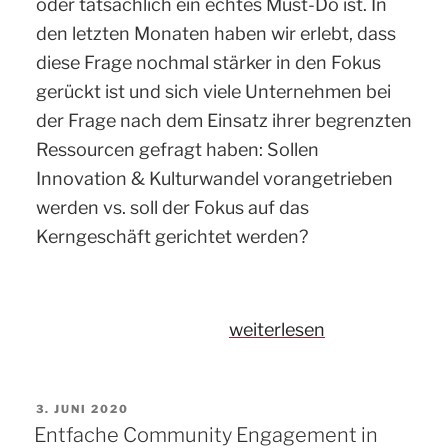
oder tatsächlich ein echtes Must-Do ist. In
den letzten Monaten haben wir erlebt, dass
diese Frage nochmal stärker in den Fokus
gerückt ist und sich viele Unternehmen bei
der Frage nach dem Einsatz ihrer begrenzten
Ressourcen gefragt haben: Sollen
Innovation & Kulturwandel vorangetrieben
werden vs. soll der Fokus auf das
Kerngeschäft gerichtet werden?
„Unternehmenskultur
weiterlesen
gestalten:
Wann
VERÖFFENTLICHT
3. JUNI 2020
und
AM
Entfache Community Engagement in
wie