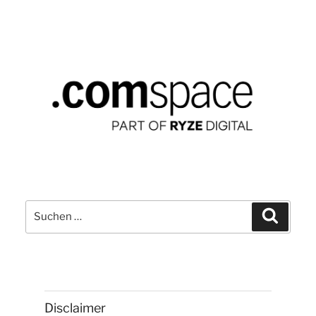
Newcomer
in
New
Work“
Suchen
Suchen
nach:
Disclaimer