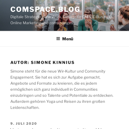
Zum
COMSPACE.BLOG
Inhalt
Digitale Strategie, New Work, Enterprise CMS, E-Business,
springen
Online Marketing und comspaciges
Menü
AUTOR:
SIMONE KINNIUS
Simone steht für die neue Wir-Kultur und Community
Engagement. Sie hat es sich zur Aufgabe gemacht,
Angebote und Formate zu kreieren, die es jedem
ermöglichen sich ganz individuell in Communities
einzubringen und so Talente und Potentiale zu entdecken.
Außerdem gehören Yoga und Reisen zu ihren großen
Leidenschaften.
VERÖFFENTLICHT
9. JULI 2020
AM