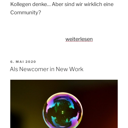
Kollegen denke… Aber sind wir wirklich eine
Community?
„Entfache
weiterlesen
Community
Engagement
VERÖFFENTLICHT
6. MAI 2020
in
AM
Als Newcomer in New Work
Unternehmen“