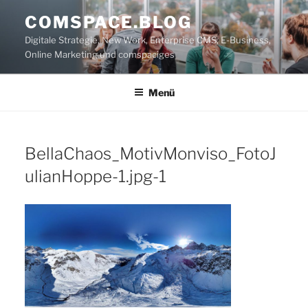
Zum
COMSPACE.BLOG
Inhalt
Digitale Strategie, New Work, Enterprise CMS, E-Business,
springen
Online Marketing und comspaciges
Menü
BellaChaos_MotivMonviso_FotoJ
ulianHoppe-1.jpg-1