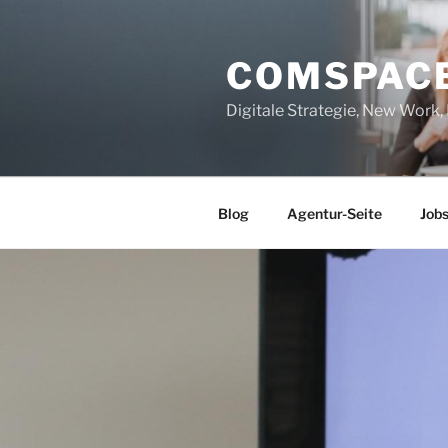
Zum
Inhalt
COMSPAC
springen
Digitale Strategie, New Work
Blog
Agentur-Seite
Job