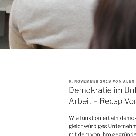
VERÖFFENTLICHT
6. NOVEMBER 2018
VON
ALEX
AM
Demokratie im Unt
Arbeit – Recap V
Wie funktioniert ein demo
gleichwürdiges Unterneh
mit dem von ihm gegründet