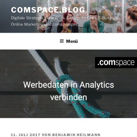
Zum
COMSPACE.BLOG
Inhalt
Digitale Strategie, New Work, Enterprise CMS, E-Business,
springen
Online Marketing und comspaciges
Menü
VERÖFFENTLICHT
11. JULI 2017
VON
BENJAMIN HEILMANN