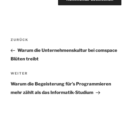
Beitragsnavigation
ZURÜCK
Vorheriger
Beitrag
Warum die Unternehmenskultur bei comspace
Blüten treibt
WEITER
Nächster
Beitrag
Warum die Begeisterung für’s Programmieren
mehr zählt als das Informatik-Studium